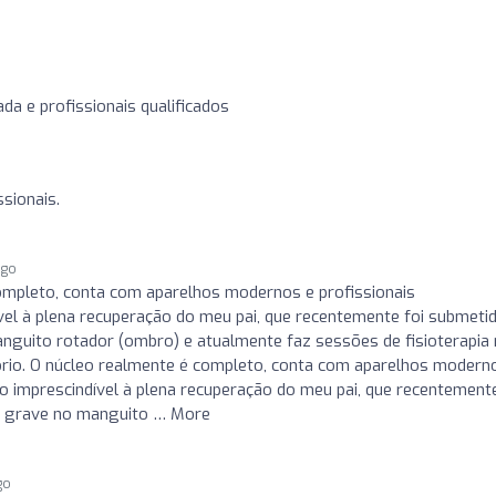
da e profissionais qualificados
ssionais.
ago
ompleto, conta com aparelhos modernos e profissionais
el à plena recuperação do meu pai, que recentemente foi submeti
anguito rotador (ombro) e atualmente faz sessões de fisioterapia
io. O núcleo realmente é completo, conta com aparelhos modern
 imprescindível à plena recuperação do meu pai, que recentemente
ão grave no manguito … More
go