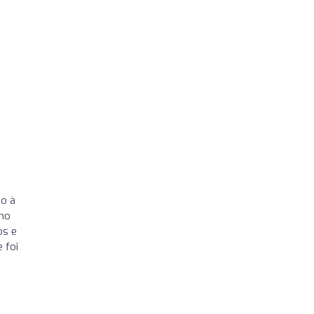
do à
 no
os e
 foi