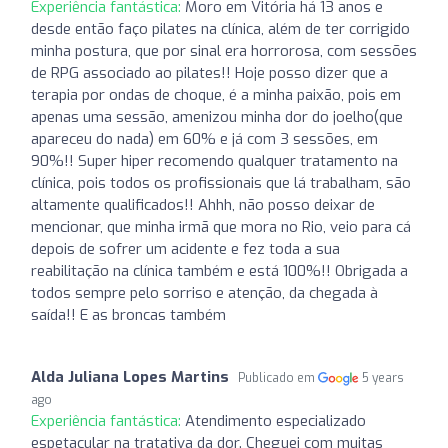
Experiência fantástica:
Moro em Vitória há 13 anos e
desde então faço pilates na clínica, além de ter corrigido
minha postura, que por sinal era horrorosa, com sessões
de RPG associado ao pilates!! Hoje posso dizer que a
terapia por ondas de choque, é a minha paixão, pois em
apenas uma sessão, amenizou minha dor do joelho(que
apareceu do nada) em 60% e já com 3 sessões, em
90%!! Super hiper recomendo qualquer tratamento na
clínica, pois todos os profissionais que lá trabalham, são
altamente qualificados!! Ahhh, não posso deixar de
mencionar, que minha irmã que mora no Rio, veio para cá
depois de sofrer um acidente e fez toda a sua
reabilitação na clínica também e está 100%!! Obrigada a
todos sempre pelo sorriso e atenção, da chegada à
saída!! E as broncas também
Alda Juliana Lopes Martins
Publicado em
5 years
ago
Experiência fantástica:
Atendimento especializado
espetacular na tratativa da dor. Cheguei com muitas