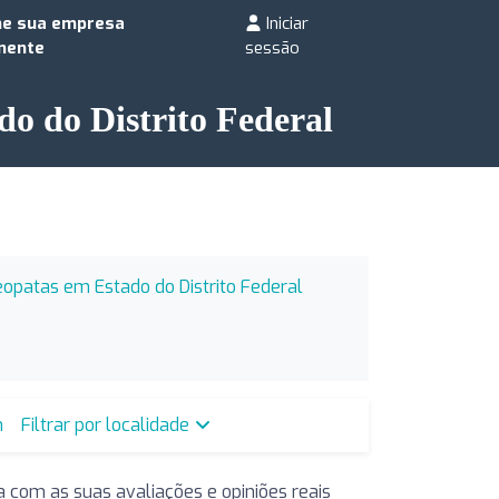
ne sua empresa
Iniciar
mente
sessão
do do Distrito Federal
opatas em Estado do Distrito Federal
m
Filtrar por localidade
 com as suas avaliações e opiniões reais