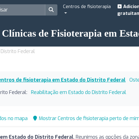
Centros de fisioterapia
Adicio
gratuita
Clínicas de Fisioterapia em Esta
Distrito Federal
ntros de fisioterapia em Estado do Distrito Federal
Oste
rito Federal:
Reabilitação em Estado do Distrito Federal
ados no mapa
Mostrar Centros de fisioterapia perto de mi
 em Estado do Distrito Federal
. Reunimos as opções da zona