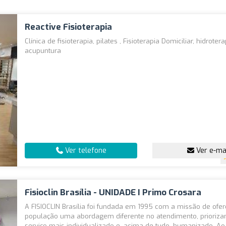
Reactive Fisioterapia
Clínica de fisioterapia, pilates , Fisioterapia Domiciliar, hidroter
acupuntura
Ver telefone
Ver e-ma
Fisioclin Brasília - UNIDADE I Primo Crosara
A FISIOCLIN Brasília foi fundada em 1995 com a missão de ofer
população uma abordagem diferente no atendimento, prioriz
serviço mais individualizado e, acima de tudo, humanizado. Ao.