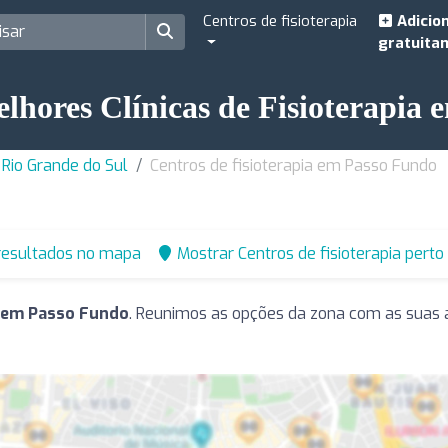
Centros de fisioterapia
Adicio
gratuita
lhores Clínicas de Fisioterapia
 Rio Grande do Sul
Centros de fisioterapia em Passo Fundo
resultados no mapa
Mostrar Centros de fisioterapia pert
a em Passo Fundo
. Reunimos as opções da zona com as suas a