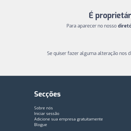
É proprietá
Para aparecer no nosso
diret
Se quiser fazer alguma alteração nos 
Secções
Sobre nós
Iniciar sessão
Adicione sua empresa gratuitamente
Blogue