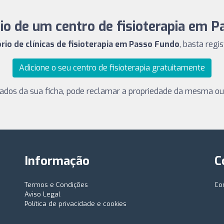
rio de um centro de fisioterapia em 
ório de clínicas de fisioterapia em Passo Fundo
, basta regis
Adicione o seu centro de fisioterapia gratuitamente
dados da sua ficha, pode reclamar a propriedade da mesma ou
Informação
C
Termos e Condições
Co
Aviso Legal
Política de privacidade e cookies