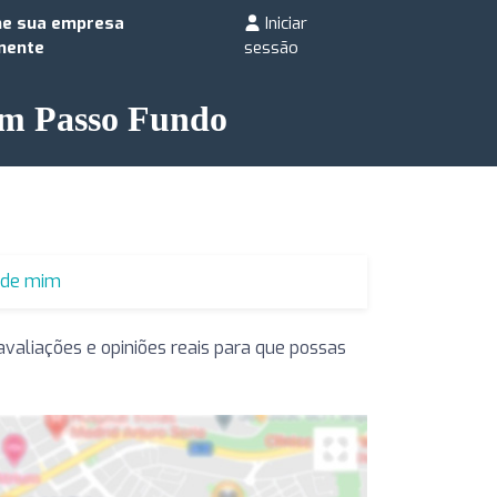
ne sua empresa
Iniciar
mente
sessão
 em Passo Fundo
o de mim
valiações e opiniões reais para que possas